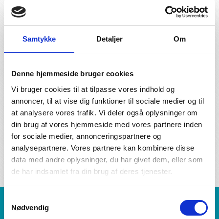
Samtykke
Detaljer
Om
Denne hjemmeside bruger cookies
Vi bruger cookies til at tilpasse vores indhold og
annoncer, til at vise dig funktioner til sociale medier og til
Uge 47 / 2026 - ophold fra den 16/11 til 18/11 - 2
at analysere vores trafik. Vi deler også oplysninger om
overnatninger
din brug af vores hjemmeside med vores partnere inden
2-værelses lejlighed - 2 pers. - Inklusiv 2 dages liftkort
for sociale medier, annonceringspartnere og
Samlet pris for 2 personer:
7.036 DKK
Beregn mere / Book
analysepartnere. Vores partnere kan kombinere disse
her
data med andre oplysninger, du har givet dem, eller som
de har indsamlet fra din brug af deres tjenester.
Samtykkevalg
Nødvendig