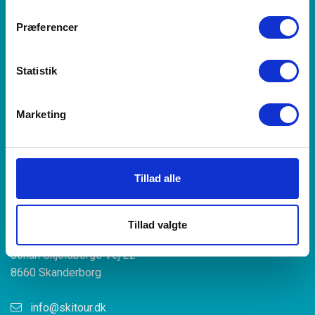
Præferencer
Statistik
Siden 2006
Marketing
Tillad alle
Om os
Tillad valgte
Skitour.dk
Johan Skjoldborgs Vej 22
8660 Skanderborg
info@skitour.dk