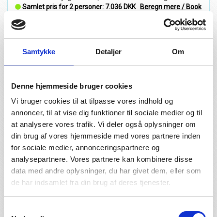
Samlet pris for 2 personer:
7.036 DKK
Beregn mere / Book
her
Samtykke
Detaljer
Om
***+ Hotel Nuhnetal - Tyskland - Winterberg
Denne hjemmeside bruger cookies
Vi bruger cookies til at tilpasse vores indhold og
annoncer, til at vise dig funktioner til sociale medier og til
at analysere vores trafik. Vi deler også oplysninger om
din brug af vores hjemmeside med vores partnere inden
for sociale medier, annonceringspartnere og
analysepartnere. Vores partnere kan kombinere disse
data med andre oplysninger, du har givet dem, eller som
de har indsamlet fra din brug af deres tjenester.
Samtykkevalg
Uge 50 / 2026 - ophold fra den 8/12 til 10/12 - 2